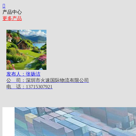

产品中心
更多产品
发布人：
张扬洁
公 司：
深圳市火速国际物流有限公司
电 话：
13715307921